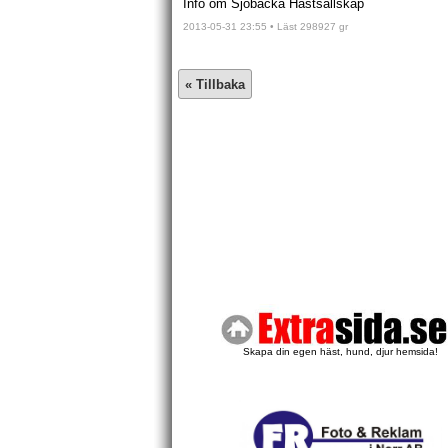
Info om Sjöbacka Hästsällskap
2013-05-31 23:55 • Läst 298927 gr
Skapa din egen häst, hund, djur hemsida!